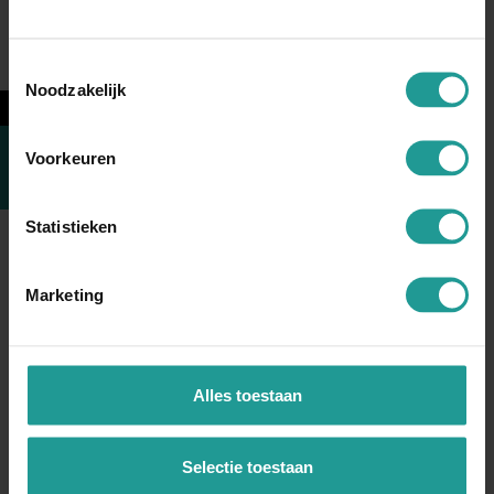
Toestemmingsselectie
Noodzakelijk
←
Een mindmap als voorbereiding
bij presenteren
Voorkeuren
SPREEKTIP
Presenteren? Maak een mindmap over je
Statistieken
presentatie. Een mindmap helpt je om je verhaal
te ordenen en goed te leren kennen. Lees hier hoe
Marketing
je dit doet.
LEES MEER
Alles toestaan
Selectie toestaan