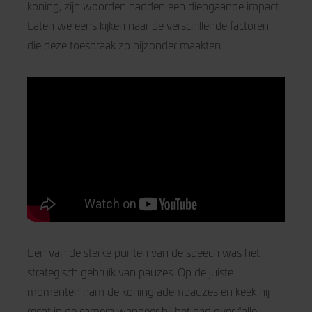
koning, zijn woorden hadden een diepgaande impact.
Laten we eens kijken naar de verschillende factoren
die deze toespraak zo bijzonder maakten.
Een van de sterke punten van de speech was het
strategisch gebruik van pauzes. Op de juiste
momenten nam de koning adempauzes en keek hij
recht in de camera wanneer hij het had over “alle