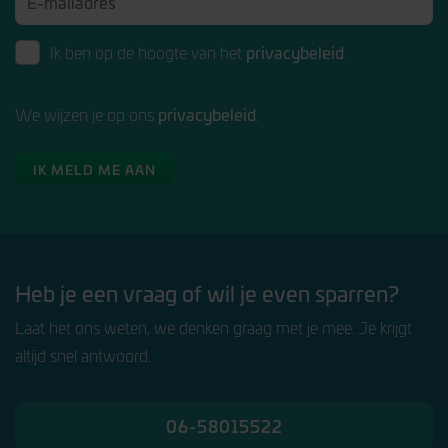
Ik ontvang graag inspiratie rondom spreken & presenteren in
aan je
mijn mailbox!
INSCHRIJVEN
Spreekproeverij
Wil jij zakelijk sterker voor de dag
komen? Tijdens de Spreekproeverij krijg
je in één middag een voorproefje van
spreken met impact. Je ontdekt hoe
privacybeleid
Ik ben op de hoogte van het
.
INSCHRIJVEN
privacybeleid
We wijzen je op ons
.
IK MELD ME AAN
Presentatietraining: Goed
leren presenteren
In de training Goed Leren Presenteren
leer je hoe je spreekt en presenteert