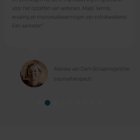
De training gaat uit van je eigen verhaal. Ik heb geleerd
de balans te vinden tussen woorden, emoties en
energie. Ik heb meer zelfvertrouwen gekregen over
mijn eigen verhaal en kan nu tijdens presentaties en
gesprekken mijn verbale en non-verbale
communicatie beter doseren. Daarnaast heeft het mij
inzicht gegeven in hoe mijn eigen verhaal heeft geleid
tot gedrag en zelfs belemmerende overtuigingen. Ook
Training Storytelling:
als onderdeel voor persoonlijke ontwikkeling kan ik
ontdek hoe je met
Wil je inspireren, overtuigen en écht
deze training van harte aanbevelen.”
verhalen impact maakt
verbinden met jouw boodschap? In
deze praktische training leer je
storytelling toepassen in presentaties,
pitches en gesprekken. Zo geef
Tames Rietdijk (Managing Director)
INSCHRIJVEN