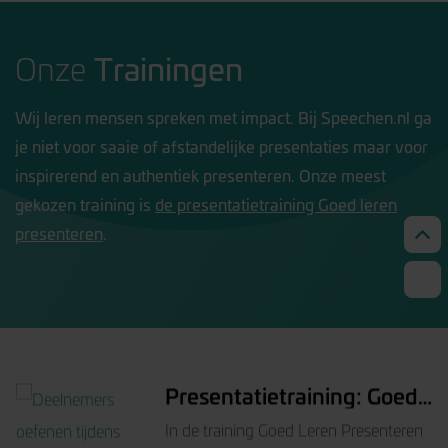
over Sprekend Leiderschap
Presenteren vanuit
zelfvertrouwen
Binnen je werk heb je regelmatig intern
en extern te presenteren. In de training
‘Presenteren vanuit
zelfvertrouwen’ verbeter je je
presentatievaardigheden en werk je
aan je
Trainingen
Onze
INSCHRIJVEN
Wij leren mensen spreken met impact. Bij Speechen.nl ga
Spreekproeverij
je niet voor saaie of afstandelijke presentaties maar voor
Wil jij zakelijk sterker voor de dag
inspirerend en authentiek presenteren. Onze meest
komen? Tijdens de Spreekproeverij krijg
gekozen training is
de presentatietraining Goed leren
je in één middag een voorproefje van
presenteren
.
spreken met impact. Je ontdekt hoe