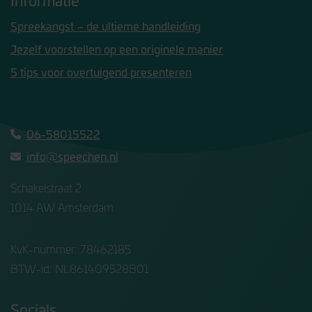
Stemkracht
die spanning ervaart rondom spreken
in het openbaar. Of je nu presentaties
Meest gekozen trainingen
geeft, vergaderingen leidt, regelmatig
Goed leren presenteren
het woord neemt
Spreekangst wordt Stemkracht
INSCHRIJVEN
Storytelling
Informatie
Training Sprekend
Spreekangst – de ultieme handleiding
leiderschap
De vervolgtraining Sprekend
Jezelf voorstellen op een originele manier
leiderschap helpt je om sterker te staan
5 tips voor overtuigend presenteren
in wie je bent én hoe je verbinding
maakt met anderen. We gaan aan de
06-58015522
INSCHRIJVEN
info@speechen.nl