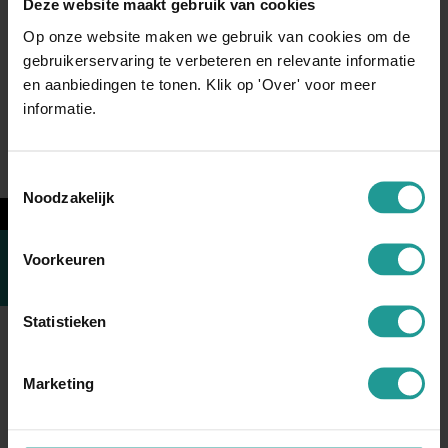
Deze website maakt gebruik van cookies
professional met ambitie heb je iets te vertellen. Een
Op onze website maken we gebruik van cookies om de
visie, een...
gebruikerservaring te verbeteren en relevante informatie
en aanbiedingen te tonen. Klik op 'Over' voor meer
LEES MEER
informatie.
Toestemmingsselectie
Noodzakelijk
←
Hoe DiCaprio in 3,5 minuut een
onvergetelijke boodschap
Voorkeuren
neerzette
UITGELICHT
Statistieken
Leonardo DiCaprio kennen we allemaal als acteur.
Maar in 2014, op de Climate Summit van de
Marketing
Verenigde Naties in New...