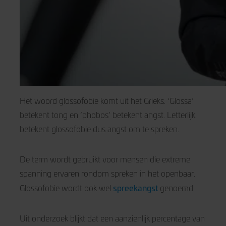
Het woord glossofobie komt uit het Grieks. ‘Glossa’
betekent tong en ‘phobos’ betekent angst. Letterlijk
betekent glossofobie dus angst om te spreken.
De term wordt gebruikt voor mensen die extreme
spanning ervaren rondom spreken in het openbaar.
spreekangst
Glossofobie wordt ook wel
genoemd.
Uit onderzoek blijkt dat een aanzienlijk percentage van