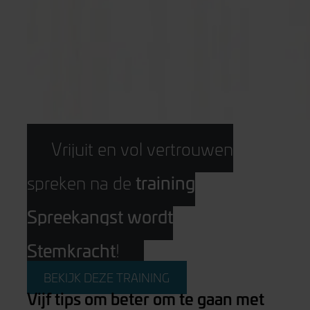
Vrijuit en vol vertrouwen
training
spreken na de
Spreekangst wordt
Stemkracht
!
BEKIJK DEZE TRAINING
Vijf tips om beter om te gaan met