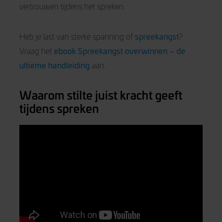
vertrouwen tijdens het spreken.
spreekangst
Heb je last van sterke spanning of
?
ebook Spreekangst overwinnen – de
Vraag het
ultieme handleiding
aan.
Waarom stilte juist kracht geeft
tijdens spreken