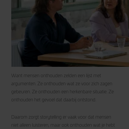
Want mensen onthouden zelden een lijst met
argumenten. Ze onthouden wat ze voor zich zagen
gebeuren. Ze onthouden een herkenbare situatie. Ze
onthouden het gevoel dat daarbij ontstond.
Daarom zorgt storytelling er vaak voor dat mensen
niet alleen luisteren, maar ook onthouden wat je hebt