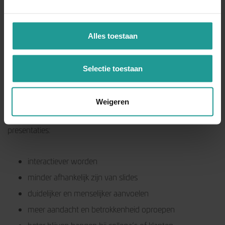
Alles toestaan
Selectie toestaan
Wat organisaties vaak teruggeven na
de training
Weigeren
Na afloop van de training horen we regelmatig dat
presentaties:
interactiever worden
minder afhankelijk zijn van slides
duidelijker en menselijker aanvoelen
meer aandacht en betrokkenheid oproepen