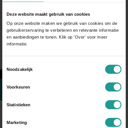
Daarom zetten steeds meer organisaties storytelling in tijdens
presentaties, pitches, teamdagen en leiderschapstrajecten.
Deze website maakt gebruik van cookies
Omdat een goed verhaal niet alleen informatie overbrengt,
Op onze website maken we gebruik van cookies om de
maar ook zorgt voor aandacht, herkenning en betrokkenheid.
gebruikerservaring te verbeteren en relevante informatie
en aanbiedingen te tonen. Klik op 'Over' voor meer
informatie.
Toestemmingsselectie
Noodzakelijk
←
Voorkeuren
Statistieken
Marketing