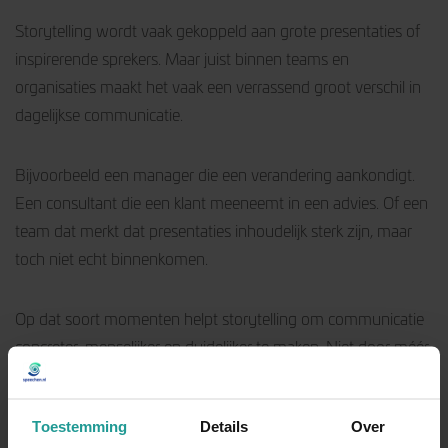
Storytelling wordt vaak gekoppeld aan grote presentaties of
inspirerende sprekers. Maar juist binnen teams en
organisaties maakt het vaak een verrassend groot verschil in
dagelijkse communicatie.
Bijvoorbeeld een manager die een verandering aankondigt.
Een consultant die een klant meeneemt in een advies. Of een
team dat merkt dat presentaties inhoudelijk sterk zijn, maar
toch niet echt binnenkomen.
Op dat soort momenten helpt storytelling om communicatie
concreter, menselijker en duidelijker te maken. Niet door méér
te vertellen, maar door beter aan te sluiten bij de mensen die
luisteren.
Toestemming
Details
Over