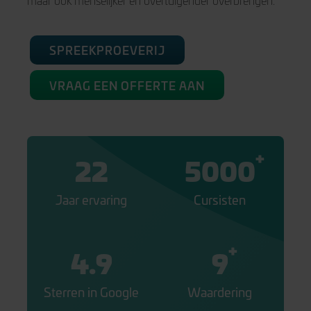
maar ook menselijker en overtuigender overbrengen.
SPREEKPROEVERIJ
VRAAG EEN OFFERTE AAN
+
22
5000
Jaar ervaring
Cursisten
+
4.9
9
Sterren in Google
Waardering