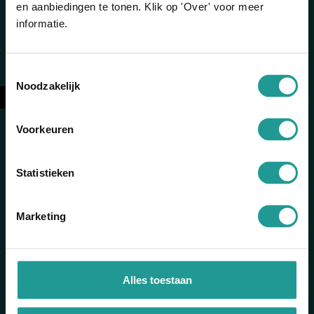
Jezelf voorstellen op een originele manier
en aanbiedingen te tonen. Klik op 'Over' voor meer
5 tips voor overtuigend presenteren
informatie.
Toestemmingsselectie
06-58015522
Noodzakelijk
←
info@speechen.nl
Voorkeuren
Schakelstraat 2
1014 AW Amsterdam
Statistieken
KvK-nummer: 78462185
Marketing
BTW-id: NL861409528B01
Socials
Alles toestaan