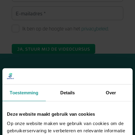
Ik ben op de hoogte van het
privacybeleid
.
JA, STUUR MIJ DE VIDEOCURSUS
Meest gekozen trainingen
Goed leren presenteren
Spreekangst wordt Stemkracht
Toestemming
Details
Over
Storytelling
Informatie
Deze website maakt gebruik van cookies
Op onze website maken we gebruik van cookies om de
Spreekangst – de ultieme handleiding
gebruikerservaring te verbeteren en relevante informatie