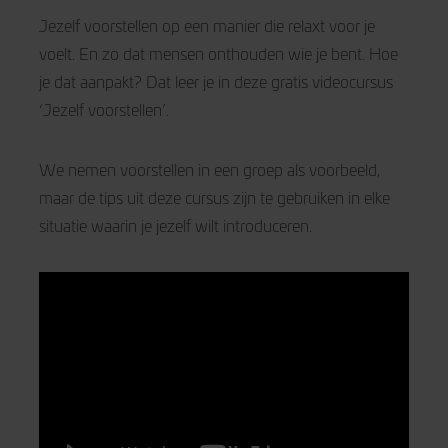
Jezelf voorstellen op een manier die relaxt voor je
voelt. En zo dat mensen onthouden wie je bent. Hoe
je dat aanpakt? Dat leer je in deze gratis videocursus
‘Jezelf voorstellen’.
We nemen voorstellen in een groep als voorbeeld,
maar de tips uit deze cursus zijn te gebruiken in elke
situatie waarin je jezelf wilt introduceren.