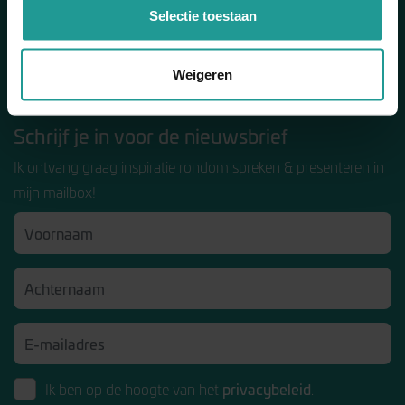
Selectie toestaan
Gratis downloads
E-book spreekangst
Weigeren
E-book voorbereiding
Schrijf je in voor de nieuwsbrief
Ik ontvang graag inspiratie rondom spreken & presenteren in
mijn mailbox!
privacybeleid
Ik ben op de hoogte van het
.